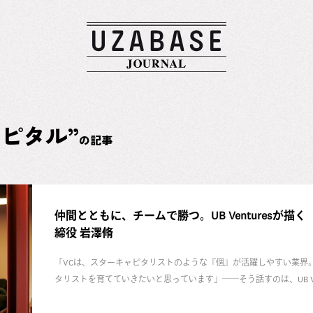
ピタル”
の記事
仲間とともに、チームで勝つ。UB Venturesが描く「1
締役 岩澤脩
「VCは、スターキャピタリストのような『個』が活躍しやすい業界。でも
タリストを育てていきたいと思っています」──そう話すのは、UB Vent
渦中の友たちと挑むのは、100年続くVCづくり。それをどんなチー