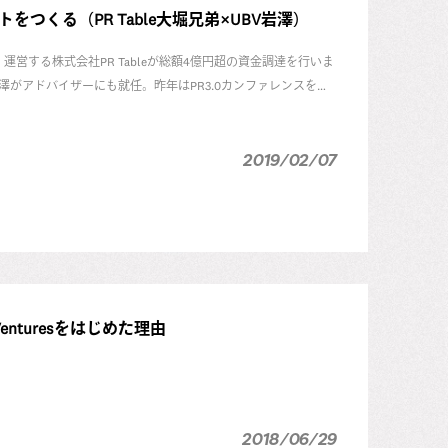
くる（PR Table大堀兄弟×UBV岩澤）
運営する株式会社PR Tableが総額4億円超の
資金調達
を行いま
の岩澤がアドバイザーにも就任。昨年はPR3.0カンファレンスを成
今年の戦略についてインタビューしました。
2019/02/07
nturesをはじめた理由
事に引き続き、後編では、UB Venturesテクノロジー・パ
2018/06/29
て、それぞれどのような起業家に投資したいのか、どのような