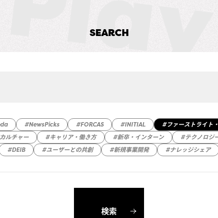
SEARCH
eda
#NewsPicks
#FORCAS
#INITIAL
#ファーストライト
織カルチャー
#キャリア・働き方
#新卒・インターン
#テクノロジ
#DEIB
#ユーザーとの共創
#新規事業開発
#ナレッジシェア
検索