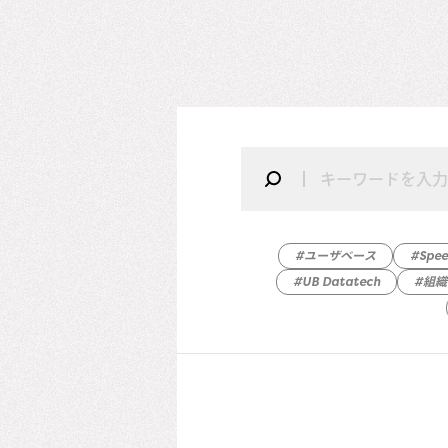
#ユーザベース
#Spe
#UB Datatech
#組