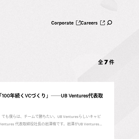
Corporate
Careers
7
全
件
00年続くVCづくり」──UB Ventures代表取
僕らは、チームで勝ちたい。UB Venturesらしいキャピ
ures 代表取締役社長の岩澤脩です。岩澤がUB Venturesで
ムで、どのように実現するのか、じっくり聞きました。