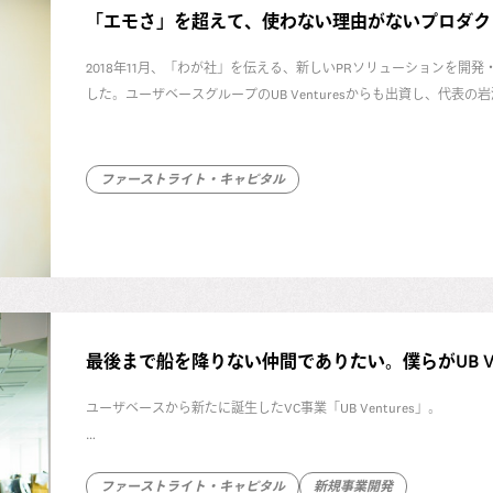
「エモさ」を超えて、使わない理由がないプロダクトをつ
2018年11月、「わが社」を伝える、新しいPRソリューションを開発・
した。ユーザベースグループのUB Venturesからも出資し、代表
功させるなど、展開を加速しているPR Tableの大堀航・海兄弟に
ファーストライト・キャピタル
最後まで船を降りない仲間でありたい。僕らがUB Ve
ユーザベースから新たに誕生したVC事業「UB Ventures」。
立ち上げの背景と作りたい世界観について代表の岩澤脩が語った前編の記
ファーストライト・キャピタル
新規事業開発
ートナーの竹内秀行と、ベンチャー・パートナーの麻生要一を交え