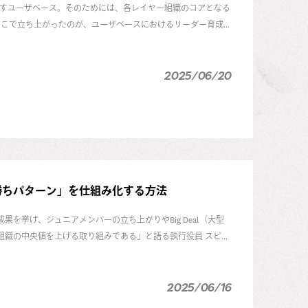
目指すユーザベース。そのためには、各レイヤー組織のコアとなる
そこで立ち上がったのが、ユーザベースにおけるリーダー育成
スピーダ事業 CHRO 守屋俊史と人材開発チーム（Learning
島竜治に、Academyの詳細やリーダー育成の展望についてじっくり話を聞
2025/06/20
の「勝ちパターン」を仕組み化する方法
に成果を挙げ、ジュニアメンバーの立ち上がりやBig Deal（大型
とは組織の中央値を上げる取り組みである」と語る執行役員 スピー
ー 大道寺咲栄に、Enablementを活用した「
成果を出す営業組織づ
2025/06/16