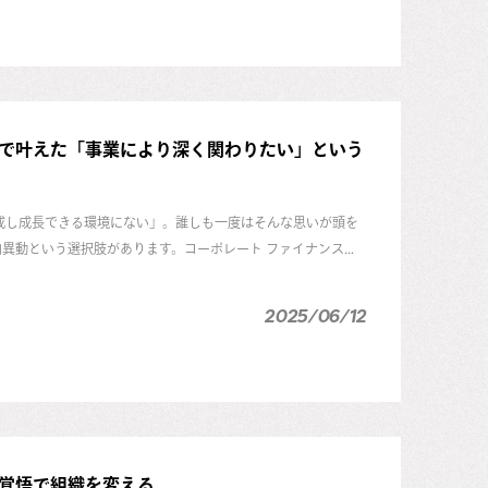
で叶えた「事業により深く関わりたい」という
達成し成長できる環境にない」。誰しも一度はそんな思いが頭を
異動という選択肢があります。コーポレート ファイナンス部
&A」）に所属する山元陽作もそのひとり。旧FORCASのインサイドセールス組
に、異動を決断した背景や自身の成長についてじっくり話を聞き
2025/06/12
覚悟で組織を変える