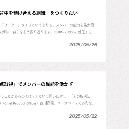
背中を預け合える組織」をつくりたい
る『リーダー』タイプというよりも、メンバーの能力を最大限
輝は、自らをそう振り返ります。2018年にCOOに就任する
中に、失敗から得た教訓や、次世代リーダーの育成にかける思い
2025/05/26
点凝視」でメンバーの異能を活かす
失うことがあるのでは？」という問いに対し、「その解決法
f Product Officer）西川翔陽。ユーザベースで多彩なキ
織経営の哲学について話を聞きました。
2025/05/22