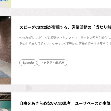
「チームで、最強になりたい」。その情熱の源泉は、キャリア初期
はどのようにして独自のリーダー論を築き上げ、チームを家族のよう
仕事も人生も「楽しむ」ことを信条とする彼女の、パワフルな言葉
スピーダCS本部が実現する、営業活動の「当たり
2025年1月、スピーダに複数あったカスタマーサクセス部門が融合
その中で法人営業とマーケティング担当のお客様を担当する部門で
ピーダ事業 カスタマーサクセス本部 ゼネラルマネージャー小笠原彩
ト担当の谷内康大にじっくり話を聞きました。
Speeda
キャリア・働き方
自由をあきらめないAND思考。ユーザベースが本