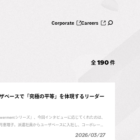
Corporate
Careers
190
全
件
ザベースで「究極の平等」を体現するリーダー
powermentシリーズ」、今回インタビューに応じてくれたのは、
derを務める香月恵理子。派遣社員からユーザベースに入社し、コーポレー
署を経験。現在は、事業を横断したオペレーション組織のリーダー
2026/03/27