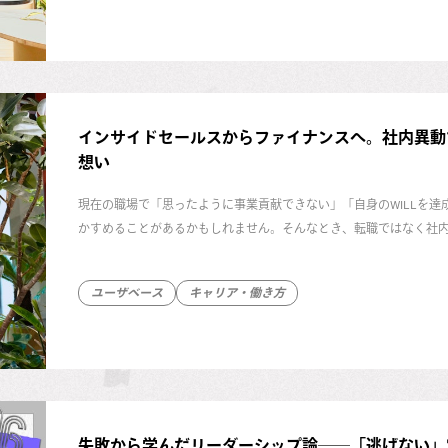
インサイドセールスからファイナンスへ。社内異動
想い
現在の職場で「思ったように事業貢献できない」「自身のWILLを
かすめることがあるかもしれません。そんなとき、転職ではなく社内
門（Financial Planning & Analysis Team／以下「FP
織のリーダーから、ファイナンス未経験でFP&Aに飛び込んだ山元
ユーザベース
キャリア・働き方
ました。
失敗から学んだリーダーシップ論──「逃げない」