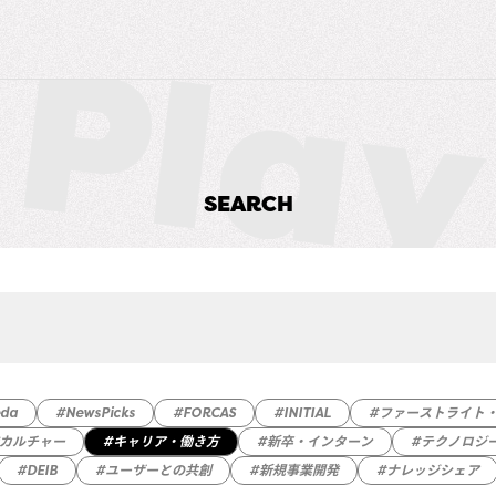
SEARCH
eda
#NewsPicks
#FORCAS
#INITIAL
#ファーストライト
織カルチャー
#キャリア・働き方
#新卒・インターン
#テクノロジ
#DEIB
#ユーザーとの共創
#新規事業開発
#ナレッジシェア