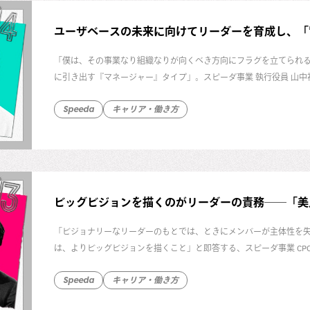
ユーザベースの未来に向けてリーダーを育成し、「
「僕は、その事業なり組織なりが向くべき方向にフラグを立てられ
に引き出す『マネージャー』タイプ」。スピーダ事業 執行役員 山中祐
も、現場のマネジメントに失敗し2020年に退任した過去を持つ山
Speeda
キャリア・働き方
についてじっくり聞きました。
ビッグビジョンを描くのがリーダーの責務──「美
「ビジョナリーなリーダーのもとでは、ときにメンバーが主体性を
は、よりビッグビジョンを描くこと」と即答する、スピーダ事業 CPO（Chie
ャリアを積み重ねてきた西川に、チームとの信頼関係の築き方や組
Speeda
キャリア・働き方