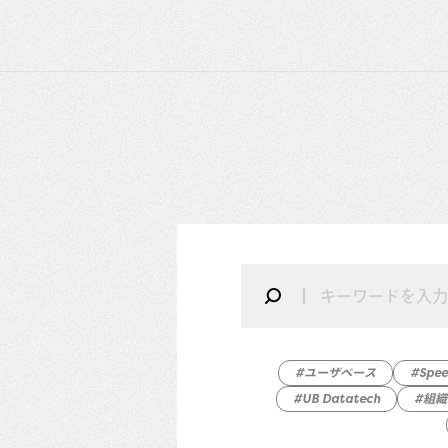
#ユーザベース
#Spe
#UB Datatech
#組