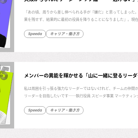
「あの頃、周りから差し伸べられる手が『嫌だ』と思ってしまった。
果を残せず、結果的に最初の役員を降りることになりました」。現在
ユーザベースでCROを務めていた当時の失敗をそう振り返ります。
Speeda
キャリア・働き方
たのでしょうか。海野にじっくり話を聞きました。
メンバーの異能を輝かせる「山に一緒に登るリーダ
私は周囲を引っ張る強力なリーダーではないけれど、チームの仲間
リーダーを目指したいです──執行役員 スピーダ事業 マーケティ
分析します。メンバーの異能を発揮させるために意識していること
Speeda
キャリア・働き方
の取り組みついてインタビューしました。