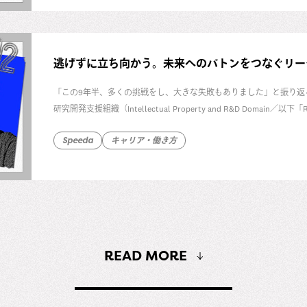
逃げずに立ち向かう。未来へのバトンをつなぐリー
「この9年半、多くの挑戦をし、大きな失敗もありました」と振り返る
研究開発支援組織（Intellectual Property and R&D Do
執行役員 伊藤竜一。ユーザベースの成長と事業の成功に対して高い
Speeda
キャリア・働き方
げない姿勢」について、じっくり話を聞きました。
READ MORE