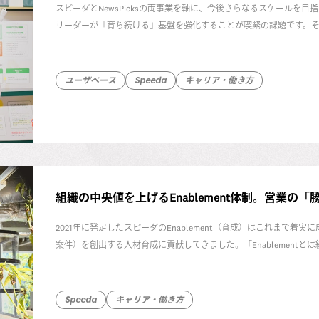
スピーダとNewsPicksの両事業を軸に、今後さらなるスケールを
リーダーが「育ち続ける」基盤を強化することが喫緊の課題です。
プログラム「
UB Leaders Academy
」。上席執行役員 人材開発担当 兼 
and Development Team、以下、L&D Team）リーダー 福
きました。
ユーザベース
Speeda
キャリア・働き方
組織の中央値を上げるEnablement体制。営業
2021年に発足したスピーダのEnablement（育成）はこれまで着実
案件）を創出する人材育成に貢献してきました。「Enablement
ダ事業 CRO作田遼とスピーダ事業 Enablement & Strategy リーダ
くり
」についてじっくり話を聞きました。
Speeda
キャリア・働き方