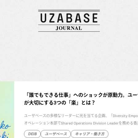
「誰でもできる仕事」へのショックが原動力。ユー
が大切にする3つの「楽」とは？
ユーザベースの多様なリーダーに光を当てる企画、「Diversity Em
オペレーション本部でShared Operations Division Lea
ト、NewsPicksの広告事業、広告オペレーションとさまざまな部
DEIB
ユーザベース
キャリア・働き方
として活躍しています。