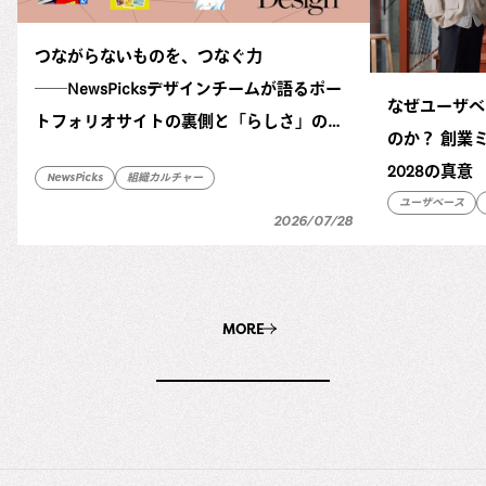
つながらないものを、つなぐ力
──NewsPicksデザインチームが語るポー
なぜユーザベ
トフォリオサイトの裏側と「らしさ」の正
のか？ 創業ミ
体
2028の真意
NewsPicks
組織カルチャー
ユーザベース
2026/07/28
MORE