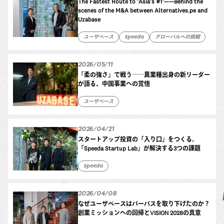
The Fastest Route to 'Asia's #1'——Behind the
scenes of the M&A between Alternatives.pe and
Uzabase
ユーザベース
Speeda
グローバルへの挑戦
2026/05/11
「柔の強さ」で戦う──異業種出身の新リーダー
が語る、中国事業への覚悟
ユーザベース
2026/04/21
スタートアップ投資の「入り口」をつくる。
「Speeda Startup Lab」が解決する3つの課題
Speeda
2026/04/08
なぜユーザベースはパーパスを取り下げたのか？
創業ミッションへの回帰とVISION 2028の真意