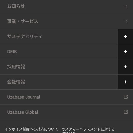
Our Mission
お知らせ
The 7 Values
事業・サービス
34の約束
サステナビリティ
サステナビリティへの考え方
DEIB
価値創造プロセス
メッセージ
採用情報
6つのマテリアリティ（重要課題）
ユーザベースの多様性の現状
メッセージ
会社情報
マテリアリティの特定アプローチ
現在の取り組み
中途採用
会社情報
ESG推進体制
Uzabase Journal
コミットメント
新卒採用
役員紹介
ESGデータ
DEIBレポート
Uzabase Global
ユーザベースの働き方
沿革
サスティナビリティレポート
HRハンドブック
インボイス制度への対応について
オフィス
カスタマーハラスメントに対する