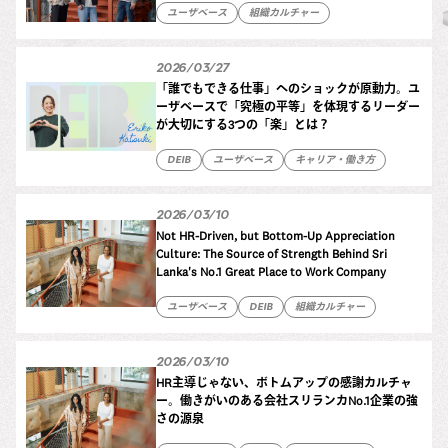
ユーザベース
組織カルチャー
2026/03/27
「誰でもできる仕事」へのショックが原動力。ユ
ーザベースで「究極の平等」を体現するリーダー
が大切にする3つの「楽」とは？
DEIB
ユーザベース
キャリア・働き方
2026/03/10
Not HR-Driven, but Bottom-Up Appreciation
Culture: The Source of Strength Behind Sri
Lanka's No.1 Great Place to Work Company
ユーザベース
DEIB
組織カルチャー
2026/03/10
HR主導じゃない、ボトムアップの感謝カルチャ
ー。働きがいのある会社スリランカNo.1企業の強
さの源泉