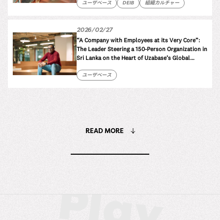
ユーザベース
DEIB
組織カルチャー
2026/02/27
“A Company with Employees at its Very Core”:
The Leader Steering a 150-Person Organization in
Sri Lanka on the Heart of Uzabase’s Global
Strategy
ユーザベース
READ MORE