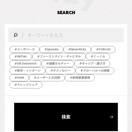
SEARCH
#ユーザベース
#Speeda
#NewsPicks
#FORCAS
#INITIAL
#ファーストライト・キャピタル
#ミーミル
#UB Datatech
#組織カルチャー
#キャリア・働き方
#新卒・インターン
#テクノロジー
#グローバルへの挑戦
#DEIB
#ユーザーとの共創
#新規事業開発
#ナレッジシェア
検索