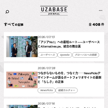
Corporate
すべて
408
の記事
全
件
Careers
2026/07/13
「アジアNo.1」への最短ルート——ユーザベース
とAlternatives.pe、統合の舞台裏
ユーザベース
Speeda
グローバルへの挑戦
2026/07/28
つながらないものを、つなぐ力──NewsPicksデ
ザインチームが語るポートフォリオサイトの裏側
と「らしさ」の正体
NewsPicks
組織カルチャー
2026/07/16