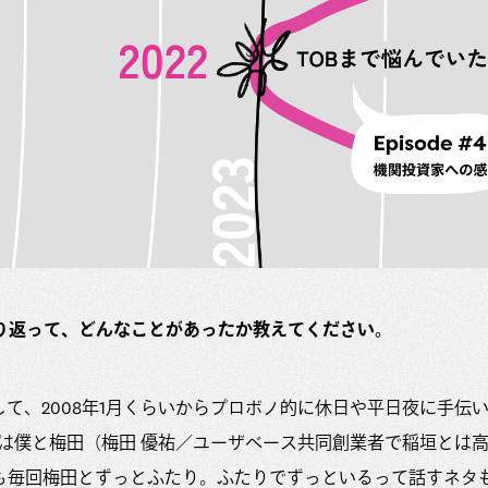
り返って、どんなことがあったか教えてください。
して、2008年1月くらいからプロボノ的に休日や平日夜に手伝い、
月は僕と梅田（梅田 優祐／ユーザベース共同創業者で稲垣とは
も毎回梅田とずっとふたり。ふたりでずっといるって話すネタ