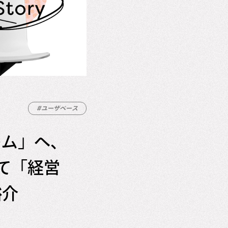
#ユーザベース
ーム」へ、
て「経営
裕介