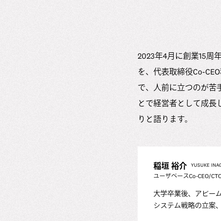
2023年4月に創業1
を、代表取締役Co-C
で、人前に立つのが苦
とで経営者として成長
りと語ります。
稲垣 裕介
YUSUKE INA
ユーザベースCo-CEO/CT
大学卒業後、アビー
システム戦略の立案、