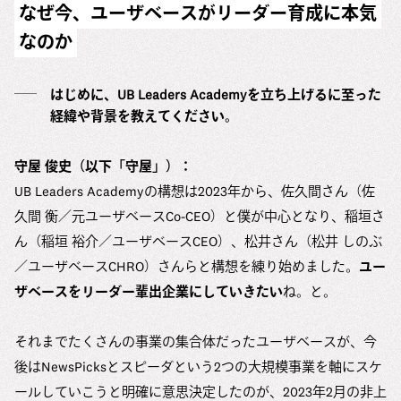
なぜ今、ユーザベースがリーダー育成に本気
なのか
はじめに、UB Leaders Academyを立ち上げるに至った
経緯や背景を教えてください。
守屋 俊史（以下「守屋」）：
UB Leaders Academyの構想は2023年から、佐久間さん（佐
久間 衡／元ユーザベースCo-CEO）と僕が中心となり、稲垣さ
ん（稲垣 裕介／ユーザベースCEO）、松井さん（松井 しのぶ
／ユーザベースCHRO）さんらと構想を練り始めました。
ユー
ザベースをリーダー輩出企業にしていきたい
ね。と。
それまでたくさんの事業の集合体だったユーザベースが、今
後はNewsPicksとスピーダという2つの大規模事業を軸にスケ
ールしていこうと明確に意思決定したのが、2023年2月の非上