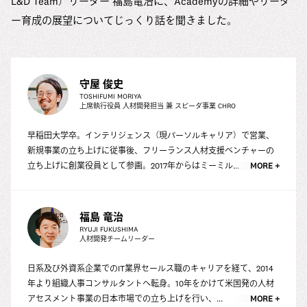
L&D Team）リーダー 福島竜治に、Academyの詳細やリーダ
ー育成の展望についてじっくり話を聞きました。
守屋 俊史
TOSHIFUMI MORIYA
上席執行役員 人材開発担当 兼 スピーダ事業 CHRO
早稲田大学卒。インテリジェンス（現パーソルキャリア）で営業、
新規事業の立ち上げに従事後、フリーランス人材支援ベンチャーの
立ち上げに創業役員として参画。2017年からはミーミル...
MORE +
福島 竜治
RYUJI FUKUSHIMA
人材開発チームリーダー
日系及び外資系企業でのIT業界セールス職のキャリアを経て、2014
年より組織人事コンサルタントへ転身。10年をかけて米国発の人材
アセスメント事業の日本市場での立ち上げを行い、...
MORE +