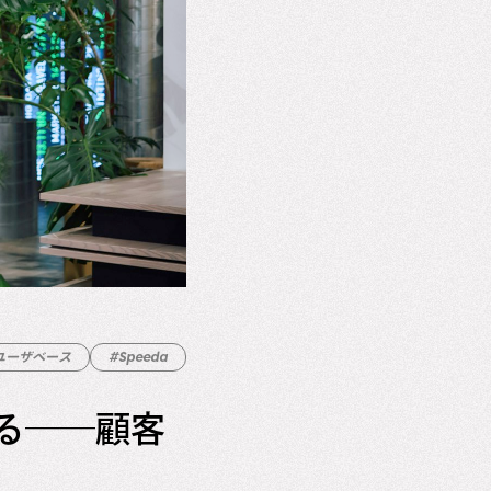
ユーザベース
#Speeda
る──顧客