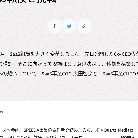
年1月、SaaS組織を大きく変革しました。先日公開した
Co-CE
換の構想。そこに向かって現場はどう意思決定し、体制を構築して
想いについて、SaaS事業COO 太田智之と、SaaS事業CHRO
TA
ースへ参画。SPEEDA事業の責任者を務めたのち、米国Quartz Media買
月に同社のCFOに就任。2021年7月にユーザ...
MORE +