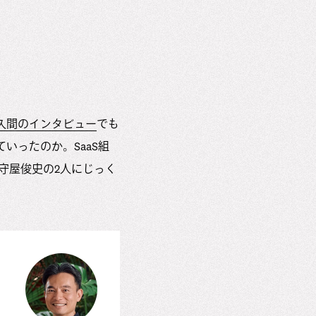
O佐久間のインタビュー
でも
いったのか。SaaS組
 守屋俊史の2人にじっく