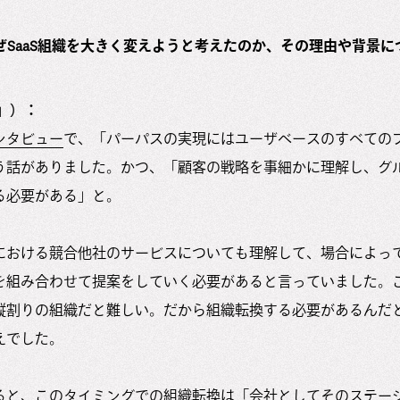
ぜSaaS組織を大きく変えようと考えたのか、その理由や背景
」）：
ンタビュー
で、「パーパスの実現にはユーザベースのすべての
う話がありました。かつ、「顧客の戦略を事細かに理解し、グ
る必要がある」と。
における競合他社のサービスについても理解して、場合によっ
を組み合わせて提案をしていく必要があると言っていました。
縦割りの組織だと難しい。だから組織転換する必要があるんだ
えでした。
ると、このタイミングでの組織転換は「会社としてそのステー