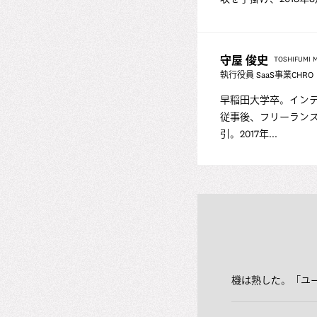
守屋 俊史
TOSHIFUMI 
執行役員 SaaS事業CHRO（C
早稲田大学卒。イン
従事後、フリーラン
引。2017年...
機は熟した。「ユ