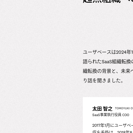
ユーザベースは2024
語られたSaaS組織転
織転換の背景と、未来への
り話を聞きました。
太田 智之
TOMOYUKI O
SaaS事業執行役員 COO
2017年1月にユーザベ
収を手掛け、2018年8