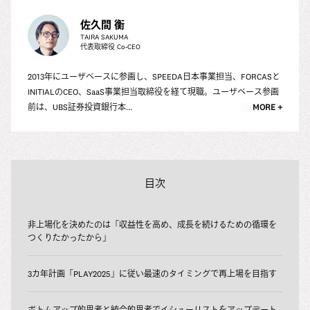
佐久間 衡
TAIRA SAKUMA
代表取締役 Co-CEO
2013年にユーザベースに参画し、SPEEDA日本事業担当、FORCASと
INITIALのCEO、SaaS事業担当取締役を経て現職。ユーザベース参画
前は、UBS証券投資銀行本...
MORE +
目次
非上場化を決めたのは「収益性を高め、成長を続けるための循環を
つくりたかったから」
3カ年計画「PLAY2025」に従い最速のタイミングで再上場を目指す
ボトムアップ的思考と統合的思考でイシューリストをアップデート