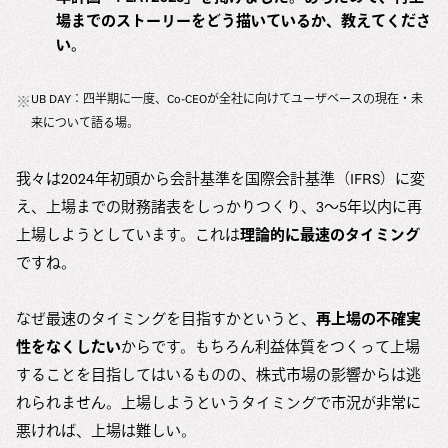
場までのストーリーをどう描いているか、教えてくださ
い。
UB DAY：四半期に一度、Co-CEOが全社に向けてユーザベースの現在・未
※
来について語る場。
我々は2024年初頭から会計基準を国際会計基準（IFRS）に変
え、上場までの財務諸表をしっかりつくり、3〜5年以内に再
上場しようとしています。これは
理論的に最速のタイミング
ですね。
なぜ最速のタイミングを目指すかというと、
再上場の不確実
性をなくしたい
からです。もちろん利益体質をつくって上場
することを目指してはいるものの、株式市場の影響からは逃
れられません。上場しようというタイミングで市況が非常に
悪ければ、上場は難しい。