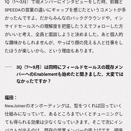
1Q（1〜3月）で現メンバーにインタビューをした時、前職と
SPEEDAの営業の違いにギャップを感じたというコメントが多
かったんですよ。だからみんなのバックグラウンドや、イン
サイドセールスへの理解度を把握したうえでフォローした方
がいいと考え、全員と面談しようと決めました。あと個人的
な趣味かもしれませんが、やっぱり顔の見える人と仕事をし
たほうが楽しいから、という理由もあります。
3Q（7〜9月）は同時にフィールドセールスの既存メン
バーへのEnablementも始めたと聞きました。大変では
なかったですか？
福田：
NewJoinerのオンボーディングは、型をつくれば回っていく
仕組みになっていて、あるところまでいくとチューニングし
ても得られる効果は少なくなっていきます。そこで次にイン
パクトが出るのは、既存の営業メンバーの底上げです。順序