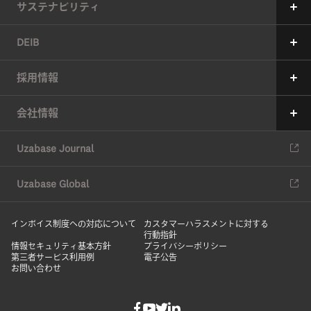
サステナビリティ
サステナビリティへの考え方
DEIB
価値創造プロセス
メッセージ
採用情報
6つのマテリアリティ（重要課題）
ユーザベースの多様性の現状
メッセージ
会社情報
マテリアリティの特定アプローチ
現在の取り組み
中途採用
会社情報
ESG推進体制
Uzabase Journal
コミットメント
新卒採用
役員紹介
ESGデータ
DEIBレポート
Uzabase Global
ユーザベースの働き方
沿革
サスティナビリティレポート
HRハンドブック
インボイス制度への対応について
オフィス
カスタマーハラスメントに対する
行動指針
DEIBレポート
情報セキュリティ基本方針
プライバシーポリシー
メディアキット
第三者サービス利用例
電子公告
お問い合わせ
社員紹介
オフィス