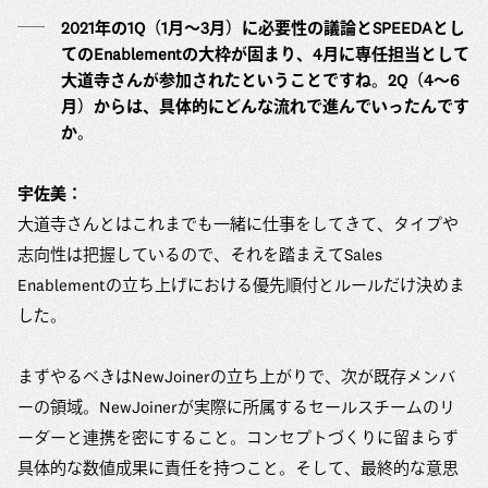
2021年の1Q（1月〜3月）に必要性の議論とSPEEDAとし
てのEnablementの大枠が固まり、4月に専任担当として
大道寺さんが参加されたということですね。2Q（4〜6
月）からは、具体的にどんな流れで進んでいったんです
か。
宇佐美：
大道寺さんとはこれまでも一緒に仕事をしてきて、タイプや
志向性は把握しているので、それを踏まえてSales
Enablementの立ち上げにおける優先順付とルールだけ決めま
した。
まずやるべきはNewJoinerの立ち上がりで、次が既存メンバ
ーの領域。NewJoinerが実際に所属するセールスチームのリ
ーダーと連携を密にすること。コンセプトづくりに留まらず
具体的な数値成果に責任を持つこと。そして、最終的な意思