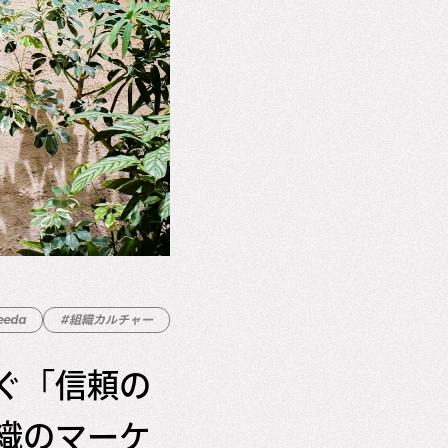
eeda
#組織カルチャー
ぐ「信頼の
織のマーケ