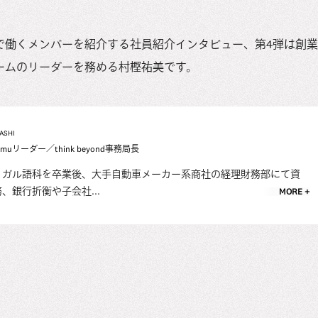
働くメンバーを紹介する社員紹介インタビュー、第4弾は創業3年
ームのリーダーを務める村樫祐美です。
ASHI
eamuリーダー／think beyond事務局長
トガル語科を卒業後、大手自動車メーカー系商社の経理財務部にて資
、銀行折衡や子会社...
MORE +