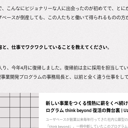
で、こんなにビジョナリーな人に出会ったのが初めてで、とに
ザベースが倒産しても、この人たちと働いて得られるものの方
容と、仕事でワクワクしていることを教えてください。
休に入り、今年4月に復帰しました。復帰前は主に採用を担当して
という新規事業開発プログラムの事務局長と、以前と全く違う仕事をし
新しい事業をつくる情熱に薪をくべ続け
ログラム think beyond 復活の舞台裏 | Uza
ユーザベースが創業以来毎年行ってきた社内公募型の
「think beyond」。一時中断していたこのプログ