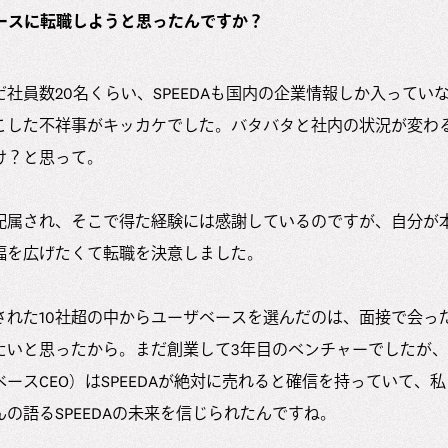
ースに転職しようと思ったんですか？
社員数20名くらい、SPEEDAも国内の企業情報しか入ってい
こした不祥事がキッカケでした。バタバタと社内の状況が変わ
け？と思って。
配属され、そこで得た経験には感謝しているのですが、自分が
幅を広げたくて転職を決意しました。
された10社超の中からユーザベースを選んだのは、面接で会っ
たいと思ったから。まだ創業して3年目のベンチャーでしたが、
ースCEO）はSPEEDAが絶対に売れると確信を持っていて、
の語るSPEEDAの未来を信じられたんですね。