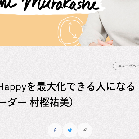
#ユーザベ
Happyを最大化できる人にな
ーダー 村樫祐美）