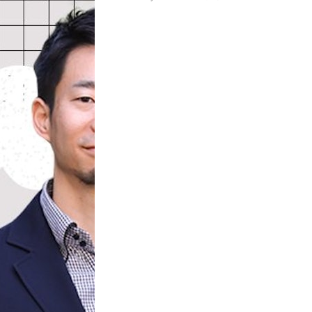
ました。社内から事業アイデアを公募したところ、3
のアイデアが2021年6月の最終審査に進んでいます
ャーチームリーダーの村樫祐美と、メンターとして事
するAlphaDriveの白杉大に、ユーザベースが社内
ついて聞きました。 | Uzabase Journalは、ユ
ポレートマガジンです（運営：株式会社ユーザベース