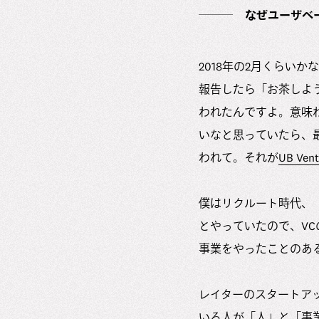
なぜユーザベ
2018年の2月くらい
報告したら「お茶しよ
われたんですよ。意味
いなと思っていたら、
われて。それが
UB Vent
僕はリクルート時代、「
とやっていたので、V
事業をやったことのあ
レイターのスタートア
いる人が「人」と「事