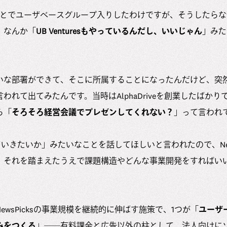
入ったことでユーザベースグループ入りしたわけですが、そうしたらなぜか
。なんか「
UB Venturesもやっているんだし、いいじゃん
」みた
。
いな部署ができて、そこに所属することになったんだけど、突
われて出てみたんです。当時はAlphaDriveを創業したばか
ら「
そろそろ経営会議でプレゼンしてくれない？
」って言われ
うしていきたいか」みたいなことを話してほしいと言われたので、New
、それを踏まえたうえで課題構造やどんな事業開発をすればい
wsPicksの事業規模を継続的に伸ばす施策で、1つが「
ユーザ
みをつくる
」──有料課金と広告以外の柱として、法人向けに