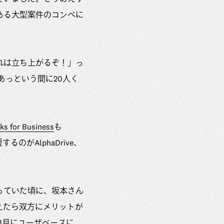
ある大型案件のコンペに
れは立ち上がるぞ！」っ
あっという間に20人く
ks for Business
も
のがAlphaDrive、
っていた頃に、
坂本さん
えたら双方にメリットが
1月にユーザベースに