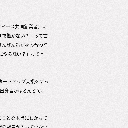
ザベース共同創業者）に
スで働かない？
」って言
ぜんぜん話が噛み合わな
にやらない？
」って言
スタートアップ支援をずっ
融出身者がほとんどで、
。
のことを本当にわかって
げ経験者が入っていない