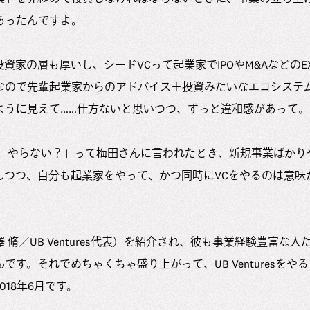
あったんですよ。
資家の層も厚いし、シードVCって起業家でIPOやM&AなどのE
なので先輩起業家からのアドバイス＋投資みたいなエコシステ
ように見えて……仕方ないと思いつつ、ずっと違和感があって。
ど、やらない？」って梅田さんに言われたとき、新規事業ばかり
しつつ、自分も起業家をやって、かつ同時にVCをやるのは意味
脩／UB Ventures代表）を紹介され、彼も事業経験豊富な人
です。それでめちゃくちゃ盛り上がって、UB Venturesをや
18年6月です。