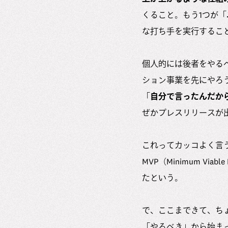
くること。もう1つが「
な打ち手を実行するこ
個人的には後者をやる
ション事業を先にやろう」み
「
自分で言ったんだか
ぜかプレスリリースが
これってカッコよく言
MVP（Minimum V
たという。
で、ここまできて、ち
「やるべき」から始ま