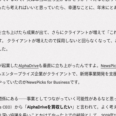
ったら考えればいいと思っていたら、幸運なことに、年末にと
。
を立ち上げたら成果が出て、さらにクライアントが増えて「こ
です。 クライアントが増えたので採用しないと回らなくなって、
した。
が起業した
AlphaDrive
も垂直に立ち上がったんですよ。
NewsPic
いわゆるエンタープライズ企業がクライアントで、新規事業開発を支援する
たのがNewsPicks for Businessです。
関係にある──事業としてつながっていく可能性があるなと思
ks CEO）から「
AlphaDriveを買収したい
」と言われて。よく考
深い協議を長いことかけてやった上での結論として、2019年1