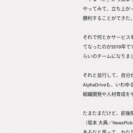
やってみて、立ち上が
勝利することができた
それで何とかサービス
てなったのが2019年
らいのチームになりま
それと並行して、自分
AlphaDriveも、
組織開発や人材育成をやってい
たまたまだけど、前後
（坂本 大典／NewsPic
あるなと思って、かなり