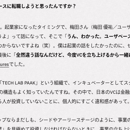
ースに転職しようと思ったんですか？
かな。起業家になったタイミングで、梅田さん（梅田 優祐／ユー
うよ」って話になって、そこで「
うん、わかった。ユーザベー
わからないですよね（笑）。僕は起業の話をしたかったのに、
最後に「
全然違う話なんだけど、今度VCを立ち上げるから一緒
ures
でした。
TECH LAB PAAK」という組織で、インキュベーターとして
Cの構造もよく知っていたんですね。その中で、日本のVCは金
る人が投資していないことに、個人的にすごく違和感があって
ップならまだしも、シードやアーリーステージのように、事業
業」を見極めて投資しなければならないときに、事業の立ち上