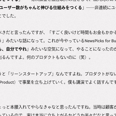
ユーザー数がちゃんと伸びる仕組みをつくる
」──非連続にユ
とでした。
べきだと言ったんですが、「すごく良いけど時間もお金もかか
たいな話になって。これが今やっているNewsPicks for Bus
ら、自分でやれ
」みたいな空気になって、やることになったのが
出るんですよ。何のプロダクトもないのに（笑）。
うと「リーンスタートアップ」なんですよね。プロダクトがな
iable Product）で事業を立ち上げていく。僕も講演でよく話す
ょっと本腰入れてやらなきゃなと思ったんですね。当時は顧客
っているので、実は本当に立ち上がるかどうか半々だなと思っ