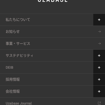
私たちについて
Our Mission
お知らせ
The 7 Values
事業・サービス
34の約束
サステナビリティ
サステナビリティへの考え方
DEIB
価値創造プロセス
メッセージ
採用情報
6つのマテリアリティ（重要課題）
ユーザベースの多様性の現状
メッセージ
会社情報
マテリアリティの特定アプローチ
現在の取り組み
中途採用
会社情報
ESG推進体制
Uzabase Journal