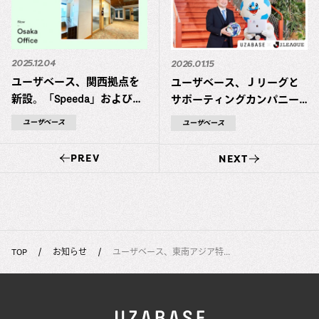
2025.12.04
2026.01.15
ユーザベース、関西拠点を
ユーザベース、Ｊリーグと
新設。「Speeda」および
サポーティングカンパニー
「Speeda AI Agent」の開発
契約を締結
ユーザベース
ユーザベース
をさらに強化
PREV
NEXT
TOP
お知らせ
ユーザベース、東南アジア特...