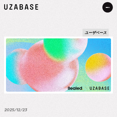
JP
EN
ユーザベース
私たちについて
Our Mission
お知らせ
The 7 Values
事業・サービス
34の約束
サステナビリティ
サステナビリティへの考え方
DEIB
価値創造プロセス
2025/12/23
メッセージ
採用情報