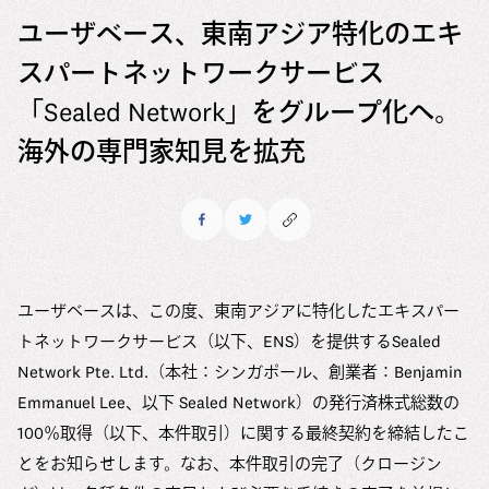
6つのマテリアリティ（重要課題）
ユーザベースの多様性の現状
ユーザベース、東南アジア特化のエキ
メッセージ
会社情報
マテリアリティの特定アプローチ
現在の取り組み
スパートネットワークサービス
中途採用
会社情報
ESG推進体制
Uzabase Journal
コミットメント
「Sealed Network」をグループ化へ。
新卒採用
役員紹介
ESGデータ
海外の専門家知見を拡充
DEIBレポート
Uzabase Global
ユーザベースの働き方
沿革
サスティナビリティレポート
HRハンドブック
オフィス
お問い合わせ
DEIBレポート
メディアキット
社員紹介
ユーザベースは、この度、東南アジアに特化したエキスパー
オフィス
トネットワークサービス（以下、ENS）を提供するSealed
Network Pte. Ltd.（本社：シンガポール、創業者：Benjamin
よくある質問
Emmanuel Lee、以下 Sealed Network）の発行済株式総数の
100％取得（以下、本件取引）に関する最終契約を締結したこ
とをお知らせします。なお、本件取引の完了（クロージン