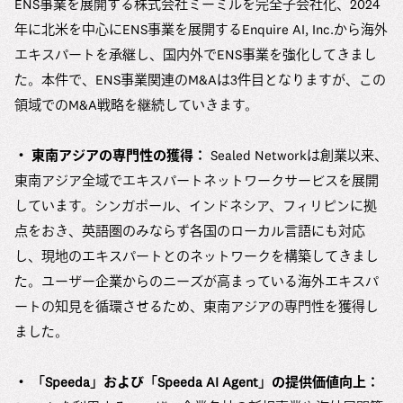
ENS事業を展開する株式会社ミーミルを完全子会社化、2024
年に北米を中心にENS事業を展開するEnquire AI, Inc.から海外
エキスパートを承継し、国内外でENS事業を強化してきまし
た。本件で、ENS事業関連のM&Aは3件目となりますが、この
領域でのM&A戦略を継続していきます。
・ 東南アジアの専門性の獲得：
Sealed Networkは創業以来、
東南アジア全域でエキスパートネットワークサービスを展開
しています。シンガポール、インドネシア、フィリピンに拠
点をおき、英語圏のみならず各国のローカル言語にも対応
し、現地のエキスパートとのネットワークを構築してきまし
た。ユーザー企業からのニーズが高まっている海外エキスパ
ートの知見を循環させるため、東南アジアの専門性を獲得し
ました。
・ 「Speeda」および「Speeda AI Agent」の提供価値向上：