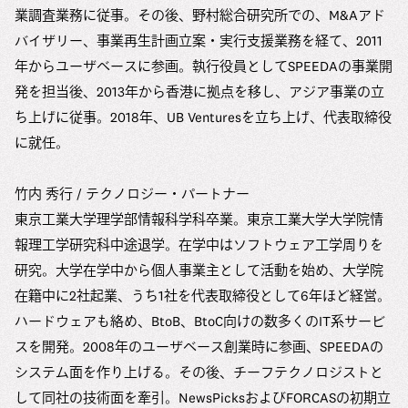
業調査業務に従事。その後、野村総合研究所での、M&Aアド
バイザリー、事業再生計画立案・実行支援業務を経て、2011
年からユーザベースに参画。執行役員としてSPEEDAの事業開
発を担当後、2013年から香港に拠点を移し、アジア事業の立
ち上げに従事。2018年、UB Venturesを立ち上げ、代表取締役
に就任。
竹内 秀行 / テクノロジー・パートナー
東京工業大学理学部情報科学科卒業。東京工業大学大学院情
報理工学研究科中途退学。在学中はソフトウェア工学周りを
研究。大学在学中から個人事業主として活動を始め、大学院
在籍中に2社起業、うち1社を代表取締役として6年ほど経営。
ハードウェアも絡め、BtoB、BtoC向けの数多くのIT系サービ
スを開発。2008年のユーザベース創業時に参画、SPEEDAの
システム面を作り上げる。その後、チーフテクノロジストと
して同社の技術面を牽引。NewsPicksおよびFORCASの初期立