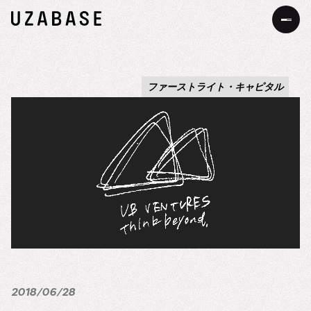
JP
EN
ファーストライト・キャピタル
私たちについて
Our Mission
お知らせ
The 7 Values
事業・サービス
34の約束
サステナビリティ
サステナビリティへの考え方
DEIB
価値創造プロセス
2018/06/28
メッセージ
採用情報