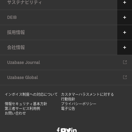
サステナビリティ
サステナビリティへの考え方
DEIB
価値創造プロセス
メッセージ
採用情報
6つのマテリアリティ（重要課題）
ユーザベースの多様性の現状
メッセージ
会社情報
マテリアリティの特定アプローチ
現在の取り組み
中途採用
会社情報
ESG推進体制
Uzabase Journal
コミットメント
新卒採用
役員紹介
ESGデータ
DEIBレポート
Uzabase Global
ユーザベースの働き方
沿革
サスティナビリティレポート
HRハンドブック
インボイス制度への対応について
オフィス
カスタマーハラスメントに対する
行動指針
DEIBレポート
情報セキュリティ基本方針
プライバシーポリシー
メディアキット
第三者サービス利用例
電子公告
お問い合わせ
社員紹介
オフィス