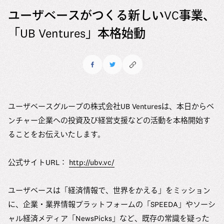
6つのマテリアリティ（重要課題）
ユーザベースの多様性の現状
ユーザベースがつくる新しいVC事業、
メッセージ
会社情報
マテリアリティの特定アプローチ
現在の取り組み
「UB Ventures」本格始動
中途採用
会社情報
ESG推進体制
Uzabase Journal
コミットメント
新卒採用
役員紹介
ESGデータ
DEIBレポート
Uzabase Global
ユーザベースの働き方
沿革
サスティナビリティレポート
HRハンドブック
オフィス
ユーザベースグループの株式会社UB Venturesは、本日からベ
お問い合わせ
DEIBレポート
メディアキット
ンチャー企業への投資及び経営支援などの活動を本格開始す
社員紹介
ることをお伝えいたします。
オフィス
公式サイトURL：
http://ubv.vc/
よくある質問
ユーザベースは「経済情報で、世界をかえる」をミッション
に、企業・業界情報プラットフォームの「SPEEDA」やソーシ
ャル経済メディア「NewsPicks」など、既存の常識を疑った