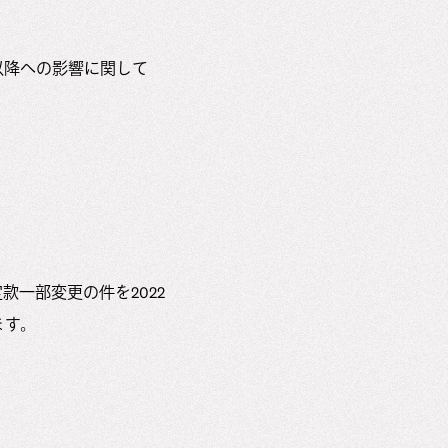
月以降への影響に関して
款一部変更の件を2022
ます。