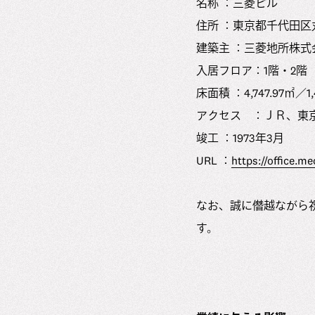
名称 ：三菱ビル
住所 ：東京都千代田区丸
建築主 ：三菱地所株式
入居フロア：1階・2階
床面積 ：4,747.97㎡／1,
アクセス ：ＪＲ、東
竣工 ：1973年3月
URL ：
https://office.me
なお、誠に僭越ながら
す。