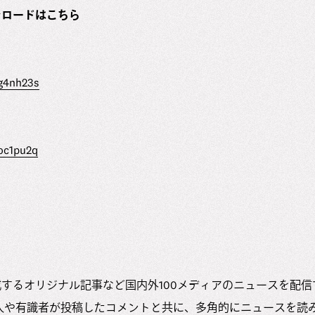
ウンロードはこちら
/g4nh23s
/oc1pu2q
部が作成するオリジナル記事など国内外100メディアのニュースを配
人や有識者が投稿したコメントと共に、多角的にニュースを読