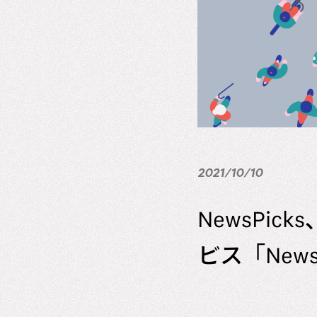
2021/10/10
NewsPi
ビス「New