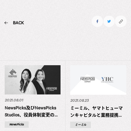
BACK
2021.08.01
2021.08.23
NewsPicks及びNewsPicks
ミーミル、ヤマトヒューマ
Studios、役員体制変更のお
ンキャピタルと業務提携
知らせ
NewsPicks Expertを通じて
NewsPicks
ミーミル
ナレッジシェアを加速