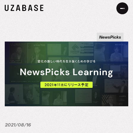
JP
EN
NewsPicks
私たちについて
Our Mission
お知らせ
The 7 Values
事業・サービス
34の約束
サステナビリティ
サステナビリティへの考え方
DEIB
価値創造プロセス
2021/08/16
メッセージ
採用情報