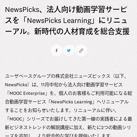
6つのマテリアリティ（重要課題）
ユーザベースの多様性の現状
NewsPicks、法人向け動画学習サービ
メッセージ
会社情報
マテリアリティの特定アプローチ
現在の取り組み
スを「NewsPicks Learning」にリニュ
中途採用
会社情報
ESG推進体制
Uzabase Journal
コミットメント
ーアル。新時代の人材育成を総合支援
新卒採用
役員紹介
ESGデータ
DEIBレポート
Uzabase Global
ユーザベースの働き方
沿革
サスティナビリティレポート
HRハンドブック
オフィス
お問い合わせ
DEIBレポート
メディアキット
ユーザベースグループの株式会社ニューズピックス（以下、
社員紹介
NewsPicks）は、11月中旬から法人向け動画学習サービス
オフィス
「MOOC Enterprise」を、個人のお客様もご利用可能になる総
合動画学習サービス「NewsPicks Learning」へリニューアル
よくある質問
することをお知らせいたします。リニューアルに伴い、
「MOOC」シリーズでお届けしてきた第一線の実践者による最
新ビジネストレンドの解説講座に加え、新たに2つの動画シリ
ーズを追加し、より総合的な学びを提供いたします。