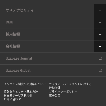
34の約束
サステナビリティ
サステナビリティへの考え方
DEIB
価値創造プロセス
メッセージ
採用情報
6つのマテリアリティ（重要課題）
ユーザベースの多様性の現状
メッセージ
会社情報
マテリアリティの特定アプローチ
現在の取り組み
中途採用
会社情報
ESG推進体制
Uzabase Journal
コミットメント
新卒採用
役員紹介
ESGデータ
DEIBレポート
Uzabase Global
ユーザベースの働き方
沿革
サスティナビリティレポート
HRハンドブック
インボイス制度への対応について
オフィス
カスタマーハラスメントに対する
行動指針
DEIBレポート
情報セキュリティ基本方針
プライバシーポリシー
メディアキット
第三者サービス利用例
電子公告
お問い合わせ
社員紹介