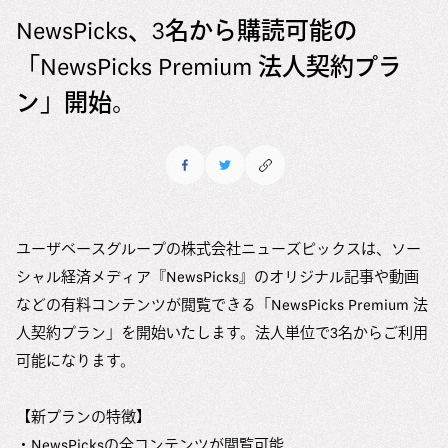
6つのマテリアリティ（重要課題）
ユーザベースの多様性の現状
NewsPicks、3名から購読可能の
メッセージ
会社情報
マテリアリティの特定アプローチ
現在の取り組み
「NewsPicks Premium 法人契約プラ
中途採用
会社情報
ESG推進体制
Uzabase Journal
コミットメント
ン」開始。
新卒採用
役員紹介
ESGデータ
DEIBレポート
Uzabase Global
ユーザベースの働き方
沿革
サスティナビリティレポート
HRハンドブック
オフィス
お問い合わせ
DEIBレポート
メディアキット
ユーザベースグループの株式会社ニューズピックスは、ソー
社員紹介
シャル経済メディア『NewsPicks』のオリジナル記事や動画
オフィス
などの有料コンテンツが閲覧できる「NewsPicks Premium 法
人契約プラン」を開始いたします。法人単位で3名からご利用
よくある質問
可能になります。
【新プランの特徴】
・NewsPicksの全コンテンツが閲覧可能