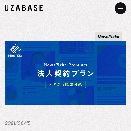
JP
EN
NewsPicks
私たちについて
Our Mission
お知らせ
The 7 Values
事業・サービス
34の約束
サステナビリティ
サステナビリティへの考え方
DEIB
価値創造プロセス
2021/06/15
メッセージ
採用情報