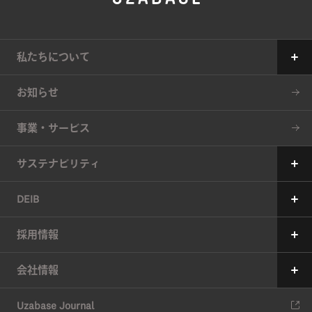
私たちについて
Our Mission
お知らせ
The 7 Values
事業・サービス
34の約束
サステナビリティ
サステナビリティへの考え方
DEIB
価値創造プロセス
メッセージ
採用情報
6つのマテリアリティ（重要課題）
ユーザベースの多様性の現状
メッセージ
会社情報
マテリアリティの特定アプローチ
現在の取り組み
中途採用
会社情報
ESG推進体制
Uzabase Journal
コミットメント