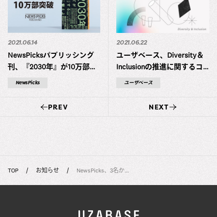
2021.06.14
2021.06.22
NewsPicksパブリッシング
ユーザベース、Diversity＆
刊、『2030年』が10万部突
Inclusionの推進に関するコ
破
ミットメントを策定
NewsPicks
ユーザベース
PREV
NEXT
TOP
お知らせ
NewsPicks、3名か...