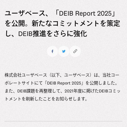
6つのマテリアリティ（重要課題）
ユーザベースの多様性の現状
メッセージ
会社情報
ユーザベース、「DEIB Report 2025」
マテリアリティの特定アプローチ
現在の取り組み
中途採用
を公開。新たなコミットメントを策定
会社情報
ESG推進体制
Uzabase Journal
コミットメント
新卒採用
し、DEIB推進をさらに強化
役員紹介
ESGデータ
DEIBレポート
Uzabase Global
ユーザベースの働き方
沿革
サスティナビリティレポート
HRハンドブック
オフィス
お問い合わせ
DEIBレポート
メディアキット
社員紹介
株式会社ユーザベース（以下、ユーザベース）は、当社コー
ポレートサイトにて「DEIB Report 2025」を公開しました。
オフィス
また、DEIB課題を再整理して、2021年度に掲げたDEIBコミッ
よくある質問
トメントを刷新したことをお知らせします。