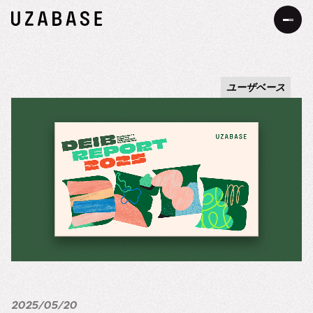
JP
EN
ユーザベース
私たちについて
Our Mission
お知らせ
The 7 Values
事業・サービス
34の約束
サステナビリティ
サステナビリティへの考え方
DEIB
価値創造プロセス
メッセージ
採用情報
2025/05/20