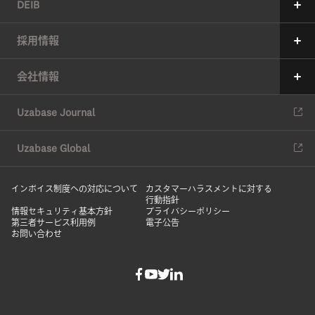
DEIB
価値創造プロセス
メッセージ
採用情報
6つのマテリアリティ（重要課題）
ユーザベースの多様性の現状
メッセージ
会社情報
マテリアリティの特定アプローチ
現在の取り組み
中途採用
会社情報
ESG推進体制
Uzabase Journal
コミットメント
新卒採用
役員紹介
ESGデータ
DEIBレポート
Uzabase Global
ユーザベースの働き方
沿革
サスティナビリティレポート
HRハンドブック
インボイス制度への対応について
オフィス
カスタマーハラスメントに対する
行動指針
DEIBレポート
情報セキュリティ基本方針
プライバシーポリシー
メディアキット
第三者サービス利用例
電子公告
お問い合わせ
社員紹介
オフィス
よくある質問